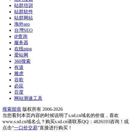
站群培训
站群软件
站群网站
海外seo
台灣SEO
iP查询
服务器
在线ping
爱站网
360搜索
有道
雅虎
谷歌
必应
百度
网站测速工具
搜索留痕
版权所有 2006-2026
当您看到本页内容的时候说明了s.sd.cn域名的价值，喜欢
www.s.sd.cn域名么？购买s.sd.cn请联系QQ：4826193咨询！或
点击“
一口价交易
”直接进行购买！