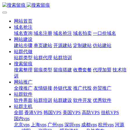
网站首页
域名抢注
域名查询
域名注册
域名抢注
域名拍卖
一口价域名
网站建设
建站步骤
单页建站
开源建站
定制建站
仿站建站
站群代做
站群类型
站群代理
站群培训
搜索留痕
搜索整理
留痕类型
留痕搭建
收费套餐
代理加盟
技术培
训
网站推广
全搜推广
友情链接
外链代发
推广代投
外贸推广
站群软件
软件界面
站群培训
站群建设
软件开发
优秀软件
站群主机
全部
香港VPS
韩国VPS
美国VPS
高防VPS
挂机VPS
国内vps
北京vps
上海vps
广州vps
深圳vps
成都vps
杭州vps
河源