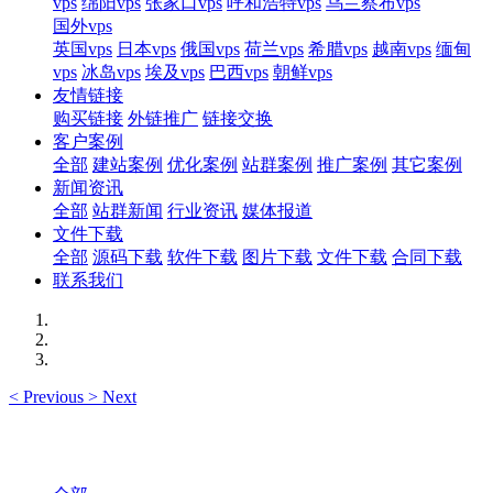
vps
绵阳vps
张家口vps
呼和浩特vps
乌兰察布vps
国外vps
英国vps
日本vps
俄国vps
荷兰vps
希腊vps
越南vps
缅甸
vps
冰岛vps
埃及vps
巴西vps
朝鲜vps
友情链接
购买链接
外链推广
链接交换
客户案例
全部
建站案例
优化案例
站群案例
推广案例
其它案例
新闻资讯
全部
站群新闻
行业资讯
媒体报道
文件下载
全部
源码下载
软件下载
图片下载
文件下载
合同下载
联系我们
<
Previous
>
Next