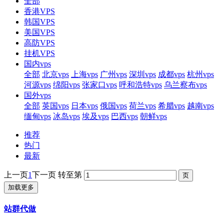
全部
香港VPS
韩国VPS
美国VPS
高防VPS
挂机VPS
国内vps
全部
北京vps
上海vps
广州vps
深圳vps
成都vps
杭州vps
河源vps
绵阳vps
张家口vps
呼和浩特vps
乌兰察布vps
国外vps
全部
英国vps
日本vps
俄国vps
荷兰vps
希腊vps
越南vps
缅甸vps
冰岛vps
埃及vps
巴西vps
朝鲜vps
推荐
热门
最新
上一页
1
下一页
转至第
加载更多
站群代做