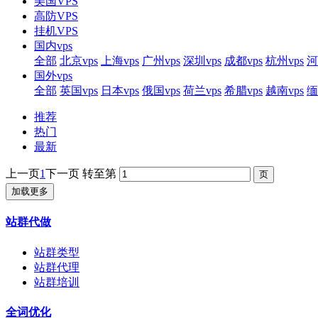
美国VPS
高防VPS
挂机VPS
国内vps
全部
北京vps
上海vps
广州vps
深圳vps
成都vps
杭州vps
河
国外vps
全部
英国vps
日本vps
俄国vps
荷兰vps
希腊vps
越南vps
缅
推荐
热门
最新
上一页
1
下一页
转至第
加载更多
站群代做
站群类型
站群代理
站群培训
全词优化