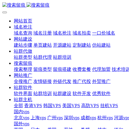
网站首页
域名抢注
域名查询
域名注册
域名抢注
域名拍卖
一口价域名
网站建设
建站步骤
单页建站
开源建站
定制建站
仿站建站
站群代做
站群类型
站群代理
站群培训
搜索留痕
搜索整理
留痕类型
留痕搭建
收费套餐
代理加盟
技术培
网站推广
全搜推广
友情链接
外链代发
推广代投
外贸推广
站群软件
软件界面
站群培训
站群建设
软件开发
优秀软件
站群主机
全部
香港VPS
韩国VPS
美国VPS
高防VPS
挂机VPS
国内vps
北京vps
上海vps
广州vps
深圳vps
成都vps
杭州vps
河源vp
国外vps