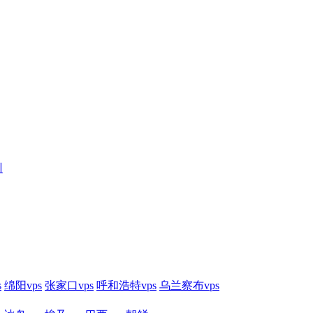
训
s
绵阳vps
张家口vps
呼和浩特vps
乌兰察布vps