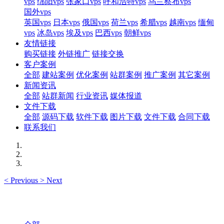
vps
绵阳vps
张家口vps
呼和浩特vps
乌兰察布vps
国外vps
英国vps
日本vps
俄国vps
荷兰vps
希腊vps
越南vps
缅甸
vps
冰岛vps
埃及vps
巴西vps
朝鲜vps
友情链接
购买链接
外链推广
链接交换
客户案例
全部
建站案例
优化案例
站群案例
推广案例
其它案例
新闻资讯
全部
站群新闻
行业资讯
媒体报道
文件下载
全部
源码下载
软件下载
图片下载
文件下载
合同下载
联系我们
<
Previous
>
Next