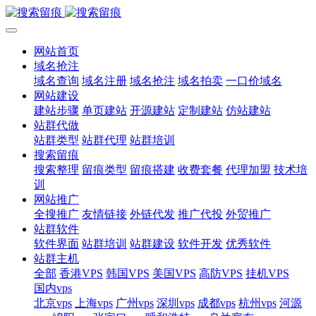
网站首页
域名抢注
域名查询
域名注册
域名抢注
域名拍卖
一口价域名
网站建设
建站步骤
单页建站
开源建站
定制建站
仿站建站
站群代做
站群类型
站群代理
站群培训
搜索留痕
搜索整理
留痕类型
留痕搭建
收费套餐
代理加盟
技术培
训
网站推广
全搜推广
友情链接
外链代发
推广代投
外贸推广
站群软件
软件界面
站群培训
站群建设
软件开发
优秀软件
站群主机
全部
香港VPS
韩国VPS
美国VPS
高防VPS
挂机VPS
国内vps
北京vps
上海vps
广州vps
深圳vps
成都vps
杭州vps
河源