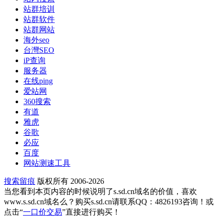
站群培训
站群软件
站群网站
海外seo
台灣SEO
iP查询
服务器
在线ping
爱站网
360搜索
有道
雅虎
谷歌
必应
百度
网站测速工具
搜索留痕
版权所有 2006-2026
当您看到本页内容的时候说明了s.sd.cn域名的价值，喜欢
www.s.sd.cn域名么？购买s.sd.cn请联系QQ：4826193咨询！或
点击“
一口价交易
”直接进行购买！