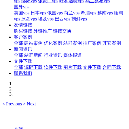
vps
绵阳vps
张家口vps
呼和浩特vps
乌兰察布vps
国外vps
英国vps
日本vps
俄国vps
荷兰vps
希腊vps
越南vps
缅甸
vps
冰岛vps
埃及vps
巴西vps
朝鲜vps
友情链接
购买链接
外链推广
链接交换
客户案例
全部
建站案例
优化案例
站群案例
推广案例
其它案例
新闻资讯
全部
站群新闻
行业资讯
媒体报道
文件下载
全部
源码下载
软件下载
图片下载
文件下载
合同下载
联系我们
<
Previous
>
Next