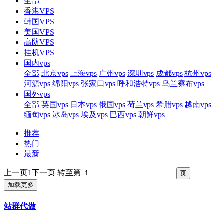
全部
香港VPS
韩国VPS
美国VPS
高防VPS
挂机VPS
国内vps
全部
北京vps
上海vps
广州vps
深圳vps
成都vps
杭州vps
河源vps
绵阳vps
张家口vps
呼和浩特vps
乌兰察布vps
国外vps
全部
英国vps
日本vps
俄国vps
荷兰vps
希腊vps
越南vps
缅甸vps
冰岛vps
埃及vps
巴西vps
朝鲜vps
推荐
热门
最新
上一页
1
下一页
转至第
加载更多
站群代做