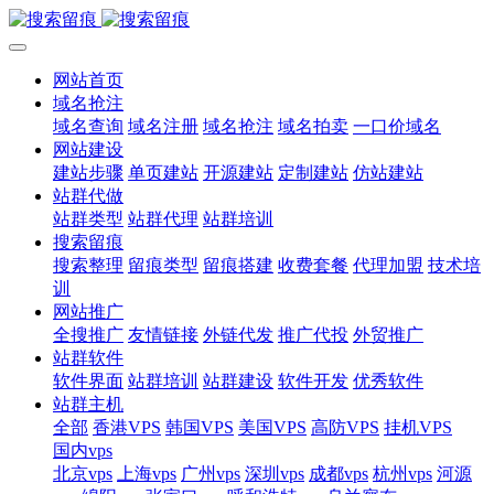
网站首页
域名抢注
域名查询
域名注册
域名抢注
域名拍卖
一口价域名
网站建设
建站步骤
单页建站
开源建站
定制建站
仿站建站
站群代做
站群类型
站群代理
站群培训
搜索留痕
搜索整理
留痕类型
留痕搭建
收费套餐
代理加盟
技术培
训
网站推广
全搜推广
友情链接
外链代发
推广代投
外贸推广
站群软件
软件界面
站群培训
站群建设
软件开发
优秀软件
站群主机
全部
香港VPS
韩国VPS
美国VPS
高防VPS
挂机VPS
国内vps
北京vps
上海vps
广州vps
深圳vps
成都vps
杭州vps
河源