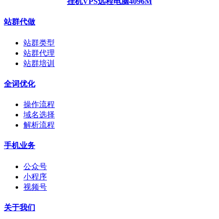
挂机VPS远程电脑4096M
站群代做
站群类型
站群代理
站群培训
全词优化
操作流程
域名选择
解析流程
手机业务
公众号
小程序
视频号
关于我们