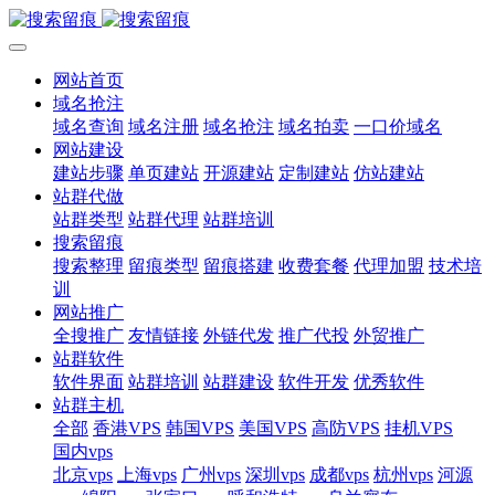
网站首页
域名抢注
域名查询
域名注册
域名抢注
域名拍卖
一口价域名
网站建设
建站步骤
单页建站
开源建站
定制建站
仿站建站
站群代做
站群类型
站群代理
站群培训
搜索留痕
搜索整理
留痕类型
留痕搭建
收费套餐
代理加盟
技术培
训
网站推广
全搜推广
友情链接
外链代发
推广代投
外贸推广
站群软件
软件界面
站群培训
站群建设
软件开发
优秀软件
站群主机
全部
香港VPS
韩国VPS
美国VPS
高防VPS
挂机VPS
国内vps
北京vps
上海vps
广州vps
深圳vps
成都vps
杭州vps
河源