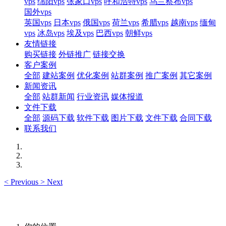
vps
绵阳vps
张家口vps
呼和浩特vps
乌兰察布vps
国外vps
英国vps
日本vps
俄国vps
荷兰vps
希腊vps
越南vps
缅甸
vps
冰岛vps
埃及vps
巴西vps
朝鲜vps
友情链接
购买链接
外链推广
链接交换
客户案例
全部
建站案例
优化案例
站群案例
推广案例
其它案例
新闻资讯
全部
站群新闻
行业资讯
媒体报道
文件下载
全部
源码下载
软件下载
图片下载
文件下载
合同下载
联系我们
<
Previous
>
Next