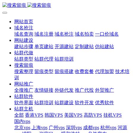
网站首页
域名抢注
域名查询
域名注册
域名抢注
域名拍卖
一口价域名
网站建设
建站步骤
单页建站
开源建站
定制建站
仿站建站
站群代做
站群类型
站群代理
站群培训
搜索留痕
搜索整理
留痕类型
留痕搭建
收费套餐
代理加盟
技术培
训
网站推广
全搜推广
友情链接
外链代发
推广代投
外贸推广
站群软件
软件界面
站群培训
站群建设
软件开发
优秀软件
站群主机
全部
香港VPS
韩国VPS
美国VPS
高防VPS
挂机VPS
国内vps
北京vps
上海vps
广州vps
深圳vps
成都vps
杭州vps
河源