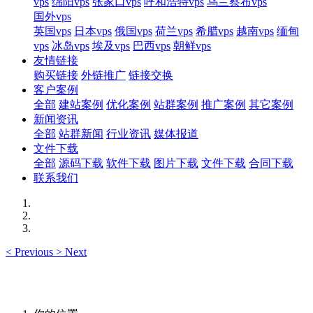
vps
绵阳vps
张家口vps
呼和浩特vps
乌兰察布vps
国外vps
英国vps
日本vps
俄国vps
荷兰vps
希腊vps
越南vps
缅甸
vps
冰岛vps
埃及vps
巴西vps
朝鲜vps
友情链接
购买链接
外链推广
链接交换
客户案例
全部
建站案例
优化案例
站群案例
推广案例
其它案例
新闻资讯
全部
站群新闻
行业资讯
媒体报道
文件下载
全部
源码下载
软件下载
图片下载
文件下载
合同下载
联系我们
<
Previous
>
Next